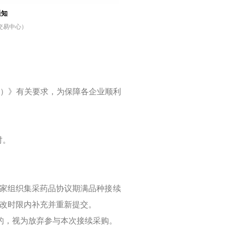
通知
交易中心）
60
）》有关要求，为保障各企业顺利
时。
。
国家组织集采药品协议期满品种接续
修改时限内补充并重新提交。
的，视为放弃参与本次接续采购。