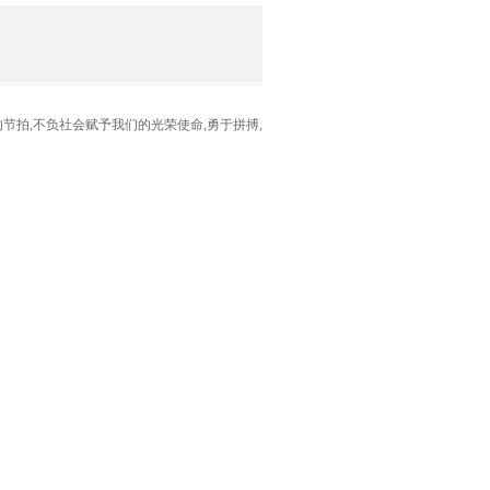
的节拍,不负社会赋予我们的光荣使命,勇于拼搏,