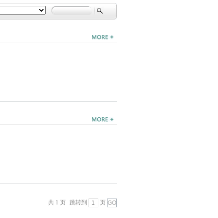
共 1 页
跳转到
页